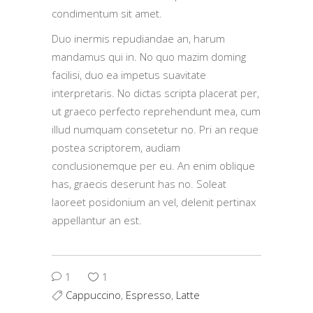
condimentum sit amet.
Duo inermis repudiandae an, harum
mandamus qui in. No quo mazim doming
facilisi, duo ea impetus suavitate
interpretaris. No dictas scripta placerat per,
ut graeco perfecto reprehendunt mea, cum
illud numquam consetetur no. Pri an reque
postea scriptorem, audiam
conclusionemque per eu. An enim oblique
has, graecis deserunt has no. Soleat
laoreet posidonium an vel, delenit pertinax
appellantur an est.
1
1
Cappuccino
,
Espresso
,
Latte