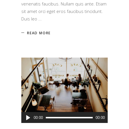
venenatis faucibus. Nullam quis ante. Etiam
sit amet orci eget eros faucibus tincidunt.
Duis leo
READ MORE
Audio
00:00
00:00
Player