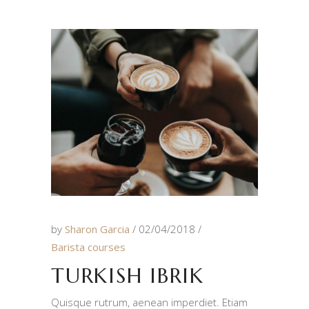
by
Sharon Garcia
02/04/2018
Barista courses
TURKISH IBRIK
Quisque rutrum, aenean imperdiet. Etiam