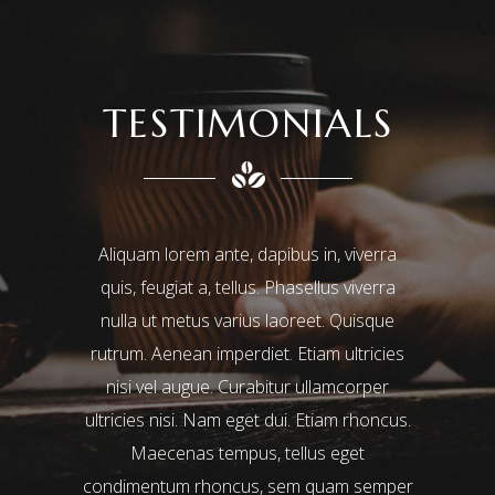
TESTIMONIALS
eget
Aliquam lorem ante, dapibus in, viverra
Lorem ips
am semper
quis, feugiat a, tellus. Phasellus viverra
adipisci
 neque sed
nulla ut metus varius laoreet. Quisque
incidid
el, luctus
rutrum. Aenean imperdiet. Etiam ultricies
aliqua.
 Maecenas
nisi vel augue. Curabitur ullamcorper
nostrud ex
pus. Donec
ultricies nisi. Nam eget dui. Etiam rhoncus.
aliquip 
 faucibus.
Maecenas tempus, tellus eget
aute ir
t orci eget
condimentum rhoncus, sem quam semper
voluptate 