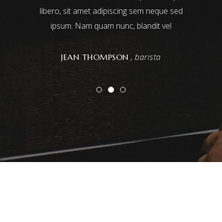
s leo.
libero, sit amet adipiscing sem neque sed
nulla pa
eget
ipsum. Nam quam nunc, blandit vel
cupida
é manager
, barista
JEAN THOMPSON
DAN