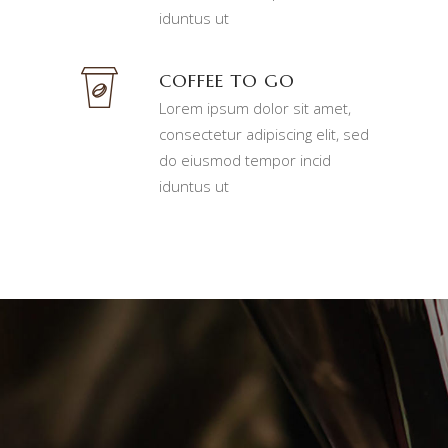
iduntus ut
COFFEE TO GO
Lorem ipsum dolor sit amet,
consectetur adipiscing elit, sed
do eiusmod tempor incid
iduntus ut