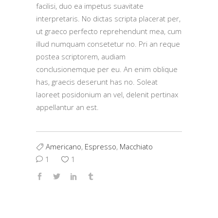
facilisi, duo ea impetus suavitate
interpretaris. No dictas scripta placerat per,
ut graeco perfecto reprehendunt mea, cum
illud numquam consetetur no. Pri an reque
postea scriptorem, audiam
conclusionemque per eu. An enim oblique
has, graecis deserunt has no. Soleat
laoreet posidonium an vel, delenit pertinax
appellantur an est.
Americano
,
Espresso
,
Macchiato
1
1