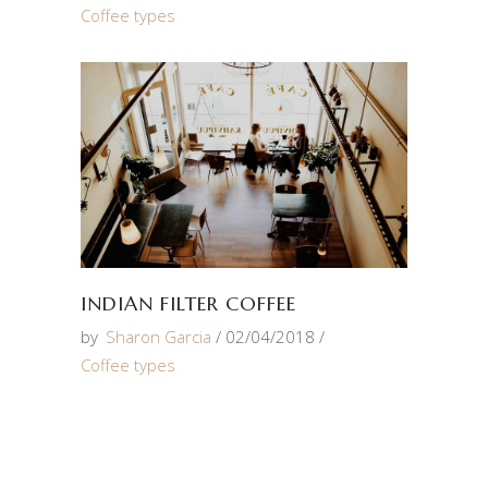
Coffee types
INDIAN FILTER COFFEE
by
Sharon Garcia
02/04/2018
Coffee types